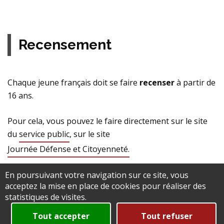
Recensement
Chaque jeune français doit se faire
recenser
à partir de
16 ans.
Pour cela, vous pouvez le faire directement sur le site
du
service public
, sur le site
Journée Défense et Citoyenneté.
En poursuivant votre navigation sur ce site, vous
Ou en vous rendant au secrétariat de la mairie.
acceptez la mise en place de cookies pour réaliser des
statistiques de visites.
Une attestation de recensement lui sera alors remis,
qu’il devra présenter lors de certaines
démarches
Tout accepter
Tout refuser