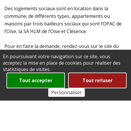
Des logements sociaux sont en location dans la
commune, de différents types, appartements ou
maisons par trois bailleurs sociaux qui sont l’OPAC de
l’Oise, la SA HLM de l’Oise et Clésence.
Pour en faire la demande, rendez-vous sur le site du
service public
En poursuivant votre navigation sur ce site, vous
acceptez la mise en place de cookies pour réaliser des
statistiques de visites.
Ou retirer un dossier de demande logement auprès du
secrétariat de la mairie.
Tout accepter
Tout refuser
Personnaliser